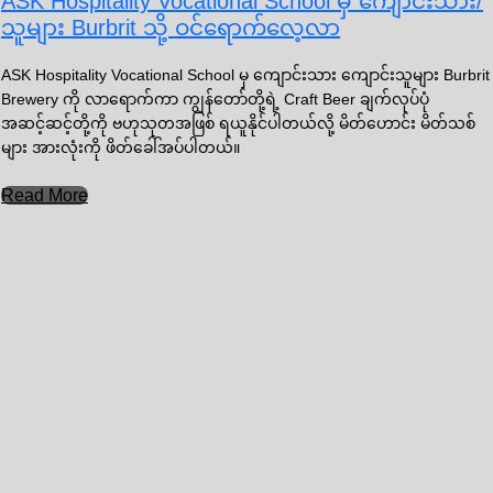
ASK Hospitality Vocational School မှ ကျောင်းသား/
သူများ Burbrit သို့ ဝင်ရောက်လေ့လာ
ASK Hospitality Vocational School မှ ကျောင်းသား ကျောင်းသူများ Burbrit
Brewery ကို လာရောက်ကာ ကျွန်တော်တို့ရဲ့ Craft Beer ချက်လုပ်ပုံ
အဆင့်ဆင့်တို့ကို ဗဟုသုတအဖြစ် ရယူနိုင်ပါတယ်လို့ မိတ်ဟောင်း မိတ်သစ်
များ အားလုံးကို ဖိတ်ခေါ်အပ်ပါတယ်။
Read More