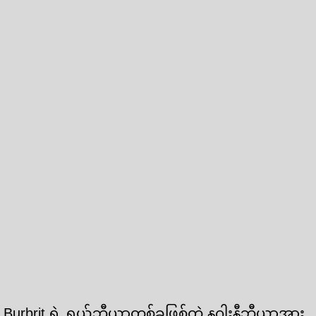
Burbrit ရဲ့ ရှယ်ဘီယာတစ်ခုဖြစ်တဲ့ နဂါးနီဘီယာအား