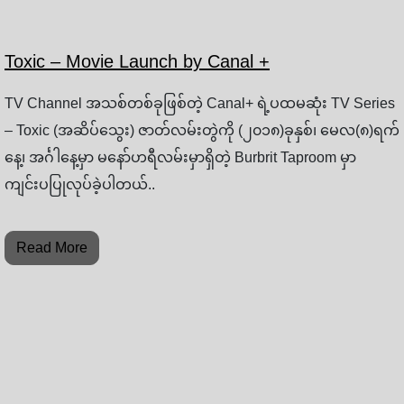
Toxic – Movie Launch by Canal +
TV Channel အသစ်တစ်ခုဖြစ်တဲ့ Canal+ ရဲ့ပထမဆုံး TV Series
– Toxic (အဆိပ်သွေး) ဇာတ်လမ်းတွဲကို (၂၀၁၈)ခုနှစ်၊ မေလ(၈)ရက်
နေ့၊ အင်္ဂါနေ့မှာ မနော်ဟရီလမ်းမှာရှိတဲ့ Burbrit Taproom မှာ
ကျင်းပပြုလုပ်ခဲ့ပါတယ်..
Read More