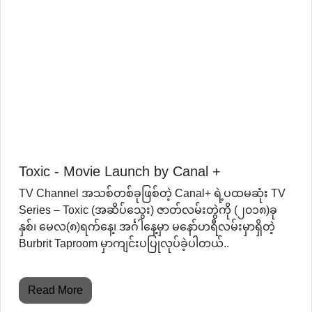
Toxic - Movie Launch by Canal +
TV Channel အသစ်တစ်ခုဖြစ်တဲ့ Canal+ ရဲ့ပထမဆုံး TV
Series – Toxic (အဆိပ်သွေး) ဇာတ်လမ်းတွဲကို (၂၀၁၈)ခု
နှစ်၊ မေလ(၈)ရက်နေ့၊ အင်္ဂါနေ့မှာ မနော်ဟရီလမ်းမှာရှိတဲ့
Burbrit Taproom မှာကျင်းပပြုလုပ်ခဲ့ပါတယ်..
Read More