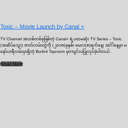
Toxic – Movie Launch by Canal +
TV Channel အသစ်တစ်ခုဖြစ်တဲ့ Canal+ ရဲ့ပထမဆုံး TV Series – Toxic
(အဆိပ်သွေး) ဇာတ်လမ်းတွဲကို (၂၀၁၈)ခုနှစ်၊ မေလ(၈)ရက်နေ့၊ အင်္ဂါနေ့မှာ မ
နော်ဟရီလမ်းမှာရှိတဲ့ Burbrit Taproom မှာကျင်းပပြုလုပ်ခဲ့ပါတယ်..
Read More