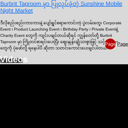
Burbrit Taproom မှာ ပြုလုပ်ခဲ့တဲ့ Sunshine Mobile
Night Market
ဒီလိုစည်းစည်းကားကားနဲ့ ပျော်ရွှင်စရာကောင်းတဲ့ ပွဲလမ်းတွေ၊ Corporate
Event ၊ Product Launching Event ၊ Birthday Party ၊ Private Eventနဲ့
Charity Event တွေကို ကျင်းပချင်တယ်ဆိုရင် ကျွန်တော်တို့ Burbrit
Taproom မှာ ကြိုတင်စာရင်းပေးပြီး ဈေးနှုန်းချိုသာစွာဖြင့် သင့်ရဲ့ Event
Page
1
Page
တွေကို ပုံဖော်လို့ ရနေပါပီ ဆိုတာ သတင်းကောင်းပေးချင်ပါတယ်
Videos
Read More