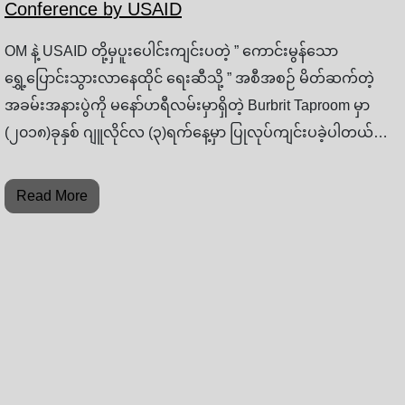
Conference by USAID
OM နဲ့ USAID တို့မှပူးပေါင်းကျင်းပတဲ့ ” ကောင်းမွန်သော
ရွှေ့ပြောင်းသွားလာနေထိုင် ရေးဆီသို့ ” အစီအစဉ် မိတ်ဆက်တဲ့
အခမ်းအနားပွဲကို မနော်ဟရီလမ်းမှာရှိတဲ့ Burbrit Taproom မှာ
(၂၀၁၈)ခုနှစ် ဂျူလိုင်လ (၃)ရက်နေ့မှာ ပြုလုပ်ကျင်းပခဲ့ပါတယ်…
Read More