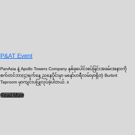
P&AT Event
PanAsia နဲ့ Apollo Towers Company နှစ်ခုပေါင်းစပ်ခြင်းအခမ်းအနားကို
စက်တင်ဘာ(၄)ရက်နေ့ ညနေပိုင်းမှာ မနော်ဟရီလမ်းမှာရှိတဲ့ Burbrit
Taproom မှာကျင်းပပြုလုပ်ခဲ့ပါတယ်..။
Read More