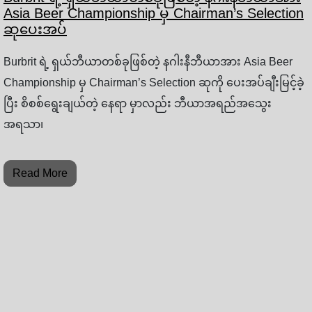
Asia Beer Championship မှ Chairman’s Selection
ဆုပေးအပ်
Burbrit ရဲ့ ရှယ်ဘီယာတစ်ခုဖြစ်တဲ့ နဂါးနီဘီယာအား Asia Beer
Championship မှ Chairman’s Selection ဆုကို ပေးအပ်ချီးမြင့်ခဲ့
ပြီး စိစစ်ရွေးချယ်တဲ့ နေရာ မှာလည်း ဘီယာအရည်အသွေး
အရသာ၊
Read More