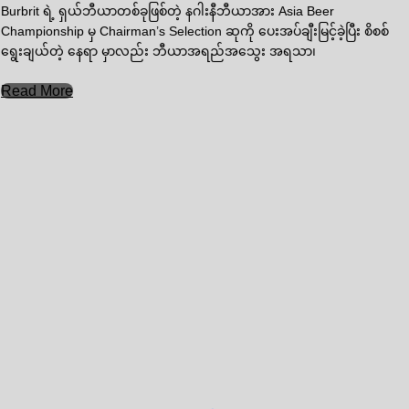
Burbrit ရဲ့ ရှယ်ဘီယာတစ်ခုဖြစ်တဲ့ နဂါးနီဘီယာအား Asia Beer
Championship မှ Chairman’s Selection ဆုကို ပေးအပ်ချီးမြင့်ခဲ့ပြီး စိစစ်
ရွေးချယ်တဲ့ နေရာ မှာလည်း ဘီယာအရည်အသွေး အရသာ၊
Read More