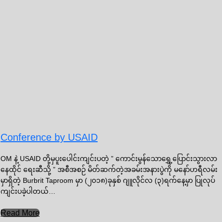
Conference by USAID
OM နဲ့ USAID တို့မှပူးပေါင်းကျင်းပတဲ့ ” ကောင်းမွန်သောရွှေ့ပြောင်းသွားလာ
နေထိုင် ရေးဆီသို့ ” အစီအစဉ် မိတ်ဆက်တဲ့အခမ်းအနားပွဲကို မနော်ဟရီလမ်း
မှာရှိတဲ့ Burbrit Taproom မှာ (၂၀၁၈)ခုနှစ် ဂျူလိုင်လ (၃)ရက်နေ့မှာ ပြုလုပ်
ကျင်းပခဲ့ပါတယ်…
Read More