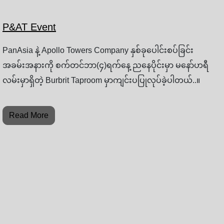
P&AT Event
PanAsia နဲ့ Apollo Towers Company နှစ်ခုပေါင်းစပ်ခြင်း
အခမ်းအနားကို စက်တင်ဘာ(၄)ရက်နေ့ ညနေပိုင်းမှာ မနော်ဟရီ
လမ်းမှာရှိတဲ့ Burbrit Taproom မှာကျင်းပပြုလုပ်ခဲ့ပါတယ်..။
Read More