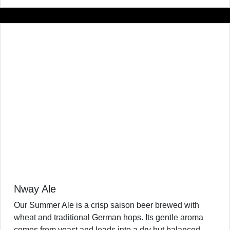
Nway Ale
Our Summer Ale is a crisp saison beer brewed with
wheat and traditional German hops. Its gentle aroma
comes from yeast and leads into a dry but balanced