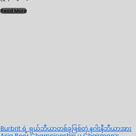
Read More
Burbrit ရဲ့ ရှယ်ဘီယာတစ်ခုဖြစ်တဲ့ နဂါးနီဘီယာအား
Asia Beer Championship မှ Chairman’s