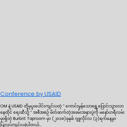
Conference by USAID
OM နဲ့ USAID တို့မှပူးပေါင်းကျင်းပတဲ့ ” ကောင်းမွန်သောရွှေ့ပြောင်းသွားလာ
နေထိုင် ရေးဆီသို့ ” အစီအစဉ် မိတ်ဆက်တဲ့အခမ်းအနားပွဲကို မနော်ဟရီလမ်း
မှာရှိတဲ့ Burbrit Taproom မှာ (၂၀၁၈)ခုနှစ် ဂျူလိုင်လ (၃)ရက်နေ့မှာ
ပြုလုပ်ကျင်းပခဲ့ပါတယ်…