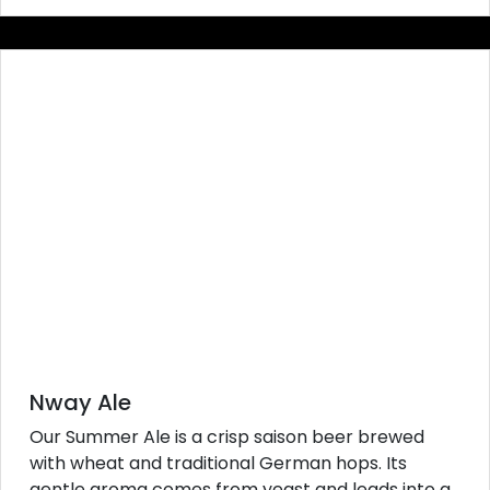
Nway Ale
Our Summer Ale is a crisp saison beer brewed
with wheat and traditional German hops. Its
gentle aroma comes from yeast and leads into a