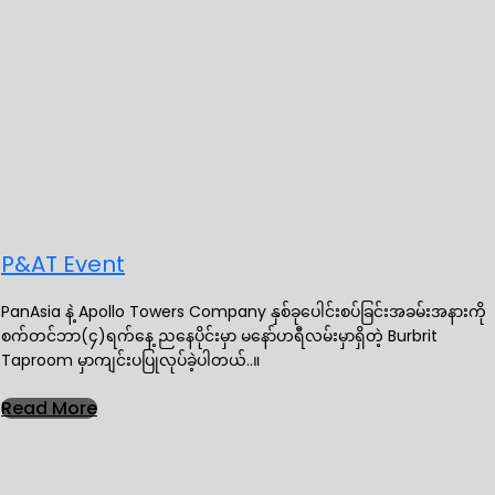
P&AT Event
PanAsia နဲ့ Apollo Towers Company နှစ်ခုပေါင်းစပ်ခြင်းအခမ်းအနားကို
စက်တင်ဘာ(၄)ရက်နေ့ ညနေပိုင်းမှာ မနော်ဟရီလမ်းမှာရှိတဲ့ Burbrit
Taproom မှာကျင်းပပြုလုပ်ခဲ့ပါတယ်..။
Read More