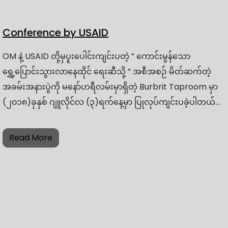
Conference by USAID
OM နဲ့ USAID တို့မှပူးပေါင်းကျင်းပတဲ့ ” ကောင်းမွန်သော
ရွှေ့ပြောင်းသွားလာနေထိုင် ရေးဆီသို့ ” အစီအစဉ် မိတ်ဆက်တဲ့
အခမ်းအနားပွဲကို မနော်ဟရီလမ်းမှာရှိတဲ့ Burbrit Taproom မှာ
(၂၀၁၈)ခုနှစ် ဂျူလိုင်လ (၃)ရက်နေ့မှာ ပြုလုပ်ကျင်းပခဲ့ပါတယ်…
Read More