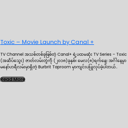
Toxic – Movie Launch by Canal +
TV Channel အသစ်တစ်ခုဖြစ်တဲ့ Canal+ ရဲ့ပထမဆုံး TV Series – Toxic
(အဆိပ်သွေး) ဇာတ်လမ်းတွဲကို (၂၀၁၈)ခုနှစ်၊ မေလ(၈)ရက်နေ့၊ အင်္ဂါနေ့မှာ
မနော်ဟရီလမ်းမှာရှိတဲ့ Burbrit Taproom မှာကျင်းပပြုလုပ်ခဲ့ပါတယ်..
Read More