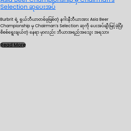
Selection ဆုပေးအပ်
Burbrit ရဲ့ ရှယ်ဘီယာတစ်ခုဖြစ်တဲ့ နဂါးနီဘီယာအား Asia Beer
Championship မှ Chairman’s Selection ဆုကို ပေးအပ်ချီးမြင့်ခဲ့ပြီး
စိစစ်ရွေးချယ်တဲ့ နေရာ မှာလည်း ဘီယာအရည်အသွေး အရသာ၊
Read More