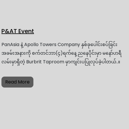
P&AT Event
PanAsia နဲ့ Apollo Towers Company နှစ်ခုပေါင်းစပ်ခြင်း
အခမ်းအနားကို စက်တင်ဘာ(၄)ရက်နေ့ ညနေပိုင်းမှာ မနော်ဟရီ
လမ်းမှာရှိတဲ့ Burbrit Taproom မှာကျင်းပပြုလုပ်ခဲ့ပါတယ်..။
Read More