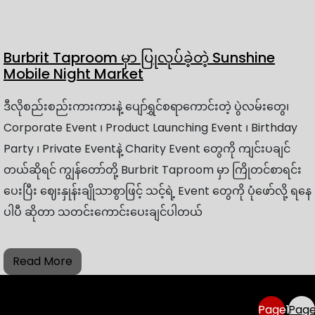
Burbrit Taproom မှာ ပြုလုပ်ခဲ့တဲ့ Sunshine
Mobile Night Market
ဒီလိုစည်းစည်းကားကားနဲ့ ပျော်ရွှင်စရာကောင်းတဲ့ ပွဲလမ်းတွေ၊
Corporate Event ၊ Product Launching Event ၊ Birthday
Party ၊ Private Eventနဲ့ Charity Event တွေကို ကျင်းပချင်
တယ်ဆိုရင် ကျွန်တော်တို့ Burbrit Taproom မှာ ကြိုတင်စာရင်း
ပေးပြီး ဈေးနှုန်းချိုသာစွာဖြင့် သင့်ရဲ့ Event တွေကို ပုံဖော်လို့ ရနေ
ပါပီ ဆိုတာ သတင်းကောင်းပေးချင်ပါတယ်
Read More
Page
1
Pag