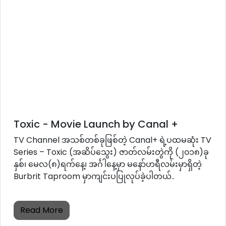
Toxic - Movie Launch by Canal +
TV Channel အသစ်တစ်ခုဖြစ်တဲ့ Canal+ ရဲ့ပထမဆုံး TV
Series – Toxic (အဆိပ်သွေး) ဇာတ်လမ်းတွဲကို (၂၀၁၈)ခု
နှစ်၊ မေလ(၈)ရက်နေ့၊ အင်္ဂါနေ့မှာ မနော်ဟရီလမ်းမှာရှိတဲ့
Burbrit Taproom မှာကျင်းပပြုလုပ်ခဲ့ပါတယ်..
Read More