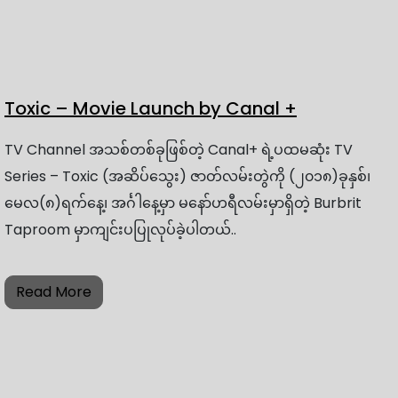
Toxic – Movie Launch by Canal +
TV Channel အသစ်တစ်ခုဖြစ်တဲ့ Canal+ ရဲ့ပထမဆုံး TV
Series – Toxic (အဆိပ်သွေး) ဇာတ်လမ်းတွဲကို (၂၀၁၈)ခုနှစ်၊
မေလ(၈)ရက်နေ့၊ အင်္ဂါနေ့မှာ မနော်ဟရီလမ်းမှာရှိတဲ့ Burbrit
Taproom မှာကျင်းပပြုလုပ်ခဲ့ပါတယ်..
Read More