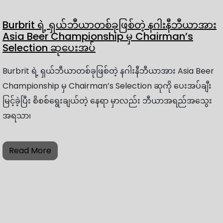
Burbrit ရဲ့ ရှယ်ဘီယာတစ်ခုဖြစ်တဲ့ နဂါးနီဘီယာအား
Asia Beer Championship မှ Chairman’s
Selection ဆုပေးအပ်
Burbrit ရဲ့ ရှယ်ဘီယာတစ်ခုဖြစ်တဲ့ နဂါးနီဘီယာအား Asia Beer
Championship မှ Chairman’s Selection ဆုကို ပေးအပ်ချီး
မြင့်ခဲ့ပြီး စိစစ်ရွေးချယ်တဲ့ နေရာ မှာလည်း ဘီယာအရည်အသွေး
အရသာ၊
Read More