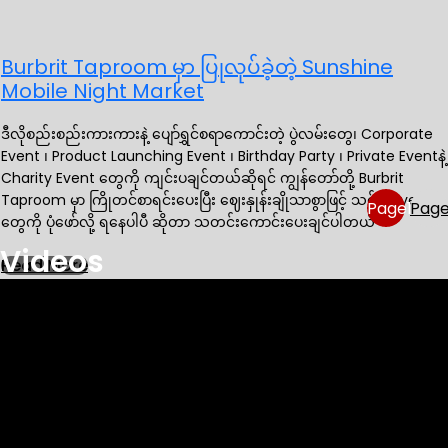
Burbrit Taproom မှာ ပြုလုပ်ခဲ့တဲ့ Sunshine
Mobile Night Market
ဒီလိုစည်းစည်းကားကားနဲ့ ပျော်ရွှင်စရာကောင်းတဲ့ ပွဲလမ်းတွေ၊ Corporate
Event ၊ Product Launching Event ၊ Birthday Party ၊ Private Eventနဲ့
Charity Event တွေကို ကျင်းပချင်တယ်ဆိုရင် ကျွန်တော်တို့ Burbrit
Taproom မှာ ကြိုတင်စာရင်းပေးပြီး ဈေးနှုန်းချိုသာစွာဖြင့် သင့်ရဲ့ Event
Page
1
Pag
တွေကို ပုံဖော်လို့ ရနေပါပီ ဆိုတာ သတင်းကောင်းပေးချင်ပါတယ်
Videos
Read More